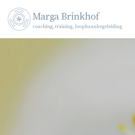
Skip
to
Marga Brinkhof
content
coaching, training, loopbaanbegeleiding