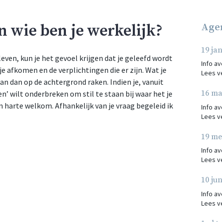
en wie ben je werkelijk?
Age
19 ja
 leven, kun je het gevoel krijgen dat je geleefd wordt
Info a
je afkomen en de verplichtingen die er zijn. Wat je
Lees v
kan dan op de achtergrond raken. Indien je, vanuit
16 ma
’ wilt onderbreken om stil te staan bij waar het je
an harte welkom. Afhankelijk van je vraag begeleid ik
Info a
Lees v
19 me
Info a
Lees v
10 jun
Info a
Lees v