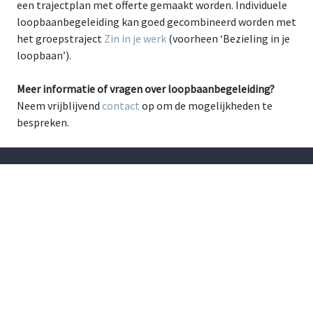
een trajectplan met offerte gemaakt worden. Individuele
loopbaanbegeleiding kan goed gecombineerd worden met
het groepstraject
Zin in je werk
(voorheen ‘Bezieling in je
loopbaan’).
Meer informatie of vragen over loopbaanbegeleiding?
Neem vrijblijvend
contact
op om de mogelijkheden te
bespreken.
Agenda
19 januari 2026
Info avond Instrument voor hulp | Online …
Lees verder »
16 maart 2026
Info avond Instrument voor hulp | Online …
Lees verder »