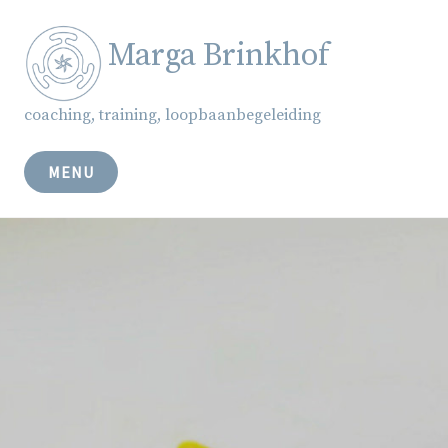
Skip
to
Marga Brinkhof
content
coaching, training, loopbaanbegeleiding
MENU