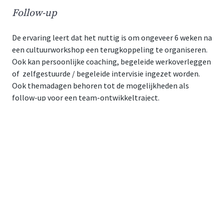
Follow-up
De ervaring leert dat het nuttig is om ongeveer 6 weken na
een cultuurworkshop een terugkoppeling te organiseren.
Ook kan persoonlijke coaching, begeleide werkoverleggen
of zelfgestuurde / begeleide intervisie ingezet worden.
Ook themadagen behoren tot de mogelijkheden als
follow-up voor een team-ontwikkeltraject.
Wil je medewerkers die samen in beweging komen?
Neem vrijblijvend
contact
op om de mogelijkheden te
bespreken.
Agenda